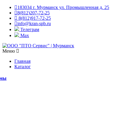
183034 г. Мурманск ул. Промышленная д. 25
8(812)207-72-25
8(812)917-72-25
info@kran-spb.ru
Телеграм
Max
Меню
Главная
Каталог
емы