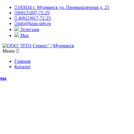
183034 г. Мурманск ул. Промышленная д. 25
8(812)207-72-25
8(812)917-72-25
info@kran-spb.ru
Телеграм
Max
Меню
Главная
Каталог
емы