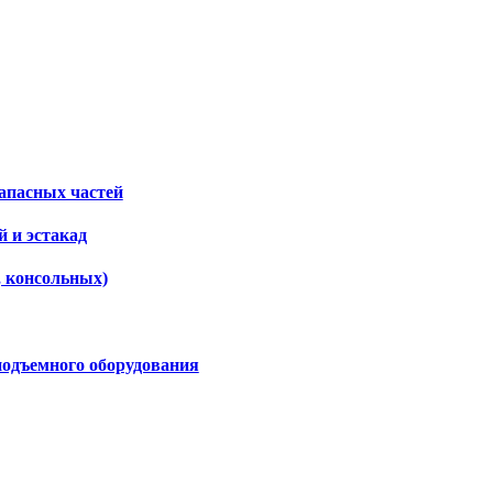
апасных частей
 и эстакад
, консольных)
подъемного оборудования