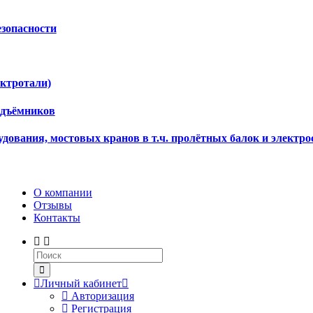
езопасности
ектротали)
одъёмников
дования, мостовых кранов в т.ч. пролётных балок и электро
О компании
Отзывы
Контакты
Личный кабинет
Авторизация
Регистрация