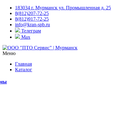
183034 г. Мурманск ул. Промышленная д. 25
8(812)207-72-25
8(812)917-72-25
info@kran-spb.ru
Телеграм
Max
Меню
Главная
Каталог
емы