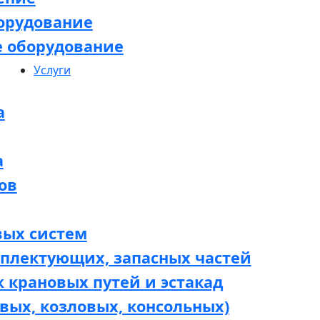
орудование
е оборудование
Услуги
а
а
ов
вых систем
мплектующих, запасных частей
 крановых путей и эстакад
вых, козловых, консольных)