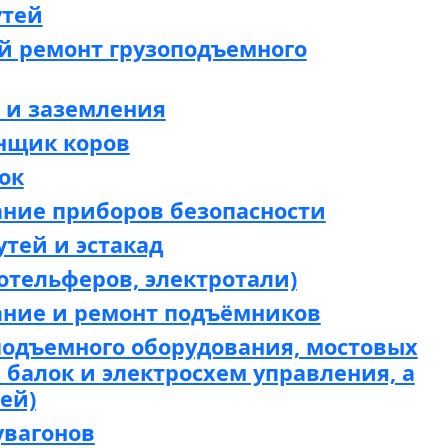
утей
й ремонт грузоподъемного
 и заземления
нщик коров
ок
ание приборов безопасности
утей и эстакад
отельферов, электротали)
ание и ремонт подъёмников
подъемного оборудования, мостовых
х балок и электросхем управления, а
ей)
увагонов