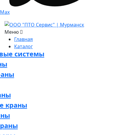
Max
Меню
Главная
Каталог
овые системы
ны
раны
аны
е краны
аны
краны