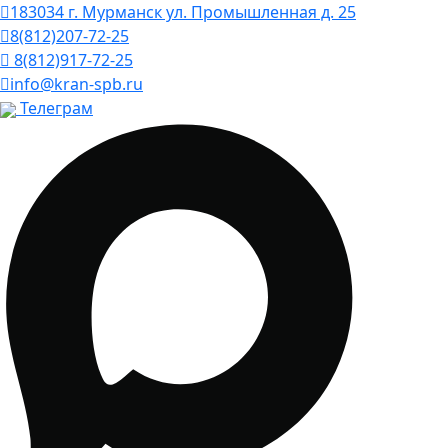
183034 г. Мурманск ул. Промышленная д. 25
8(812)207-72-25
8(812)917-72-25
info@kran-spb.ru
Телеграм