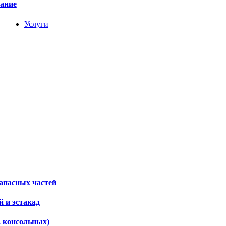
вание
Услуги
апасных частей
 и эстакад
, консольных)