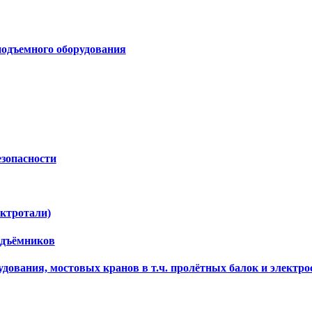
подъемного оборудования
езопасности
ектротали)
одъёмников
дования, мостовых кранов в т.ч. пролётных балок и электро