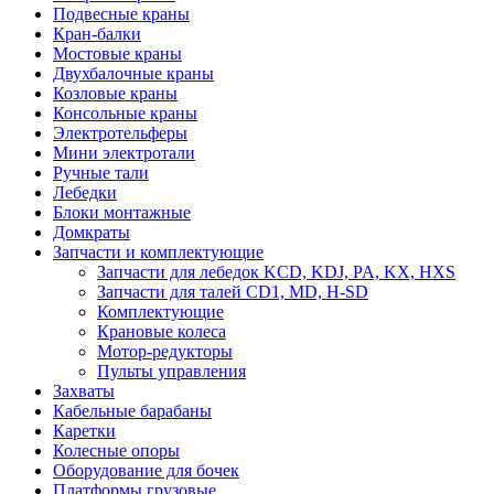
Подвесные краны
Кран-балки
Мостовые краны
Двухбалочные краны
Козловые краны
Консольные краны
Электротельферы
Мини электротали
Ручные тали
Лебедки
Блоки монтажные
Домкраты
Запчасти и комплектующие
Запчасти для лебедок KCD, KDJ, PA, KX, HXS
Запчасти для талей CD1, MD, H-SD
Комплектующие
Крановые колеса
Мотор-редукторы
Пульты управления
Захваты
Кабельные барабаны
Каретки
Колесные опоры
Оборудование для бочек
Платформы грузовые