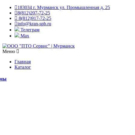
183034 г. Мурманск ул. Промышленная д. 25
8(812)207-72-25
8(812)917-72-25
info@kran-spb.ru
Телеграм
Max
Меню
Главная
Каталог
емы