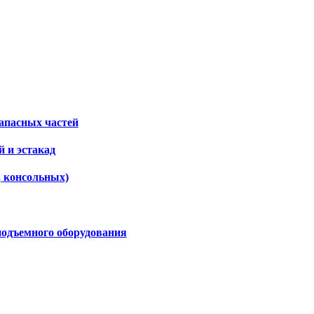
апасных частей
 и эстакад
, консольных)
подъемного оборудования