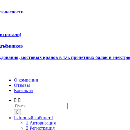
езопасности
ектротали)
одъёмников
дования, мостовых кранов в т.ч. пролётных балок и электро
О компании
Отзывы
Контакты
Личный кабинет
Авторизация
Регистрация