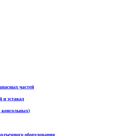
апасных частей
 и эстакад
, консольных)
подъемного оборудования