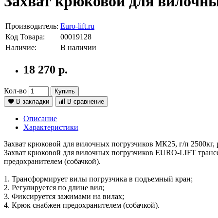
Захват крюковой для вилочн
Производитель:
Euro-lift.ru
Код Товара:
00019128
Наличие:
В наличии
18 270 р.
Кол-во
Купить
В закладки
В сравнение
Описание
Характеристики
Захват крюковой для вилочных погрузчиков МК25, г/п 2500кг, р
Захват крюковой для вилочных погрузчиков EURO-LIFT трансф
предохранителем (собачкой).
1. Трансформирует вилы погрузчика в подъемный кран;
2. Регулируется по длине вил;
3. Фиксируется зажимами на вилах;
4. Крюк снабжен предохранителем (собачкой).