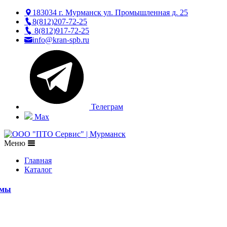
183034 г. Мурманск ул. Промышленная д. 25
8(812)207-72-25
8(812)917-72-25
info@kran-spb.ru
Телеграм
Max
Меню
Главная
Каталог
емы