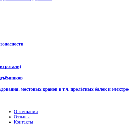
езопасности
ектротали)
одъёмников
дования, мостовых кранов в т.ч. пролётных балок и электро
О компании
Отзывы
Контакты