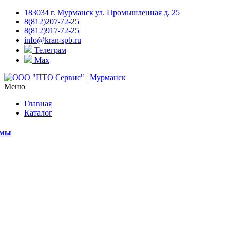
183034 г. Мурманск ул. Промышленная д. 25
8(812)207-72-25
8(812)917-72-25
info@kran-spb.ru
Телеграм
Max
Меню
Главная
Каталог
емы