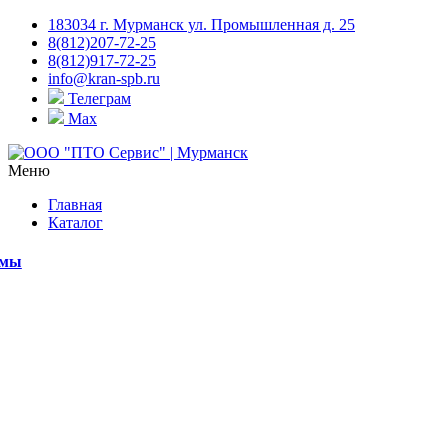
183034 г. Мурманск ул. Промышленная д. 25
8(812)207-72-25
8(812)917-72-25
info@kran-spb.ru
Телеграм
Max
Меню
Главная
Каталог
емы