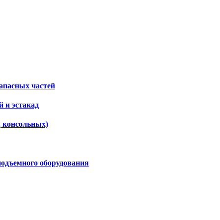
апасных частей
 и эстакад
, консольных)
подъемного оборудования