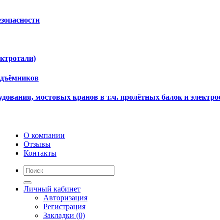
езопасности
ектротали)
одъёмников
дования, мостовых кранов в т.ч. пролётных балок и электро
О компании
Отзывы
Контакты
Личный кабинет
Авторизация
Регистрация
Закладки (0)