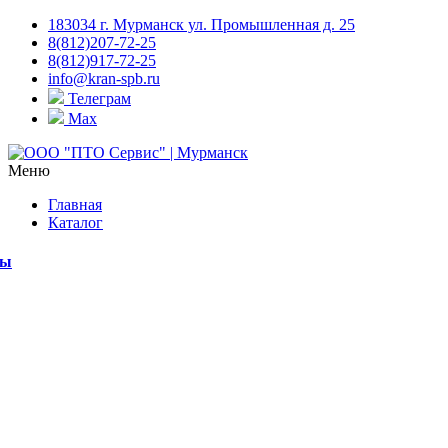
183034 г. Мурманск ул. Промышленная д. 25
8(812)207-72-25
8(812)917-72-25
info@kran-spb.ru
Телеграм
Max
Меню
Главная
Каталог
мы