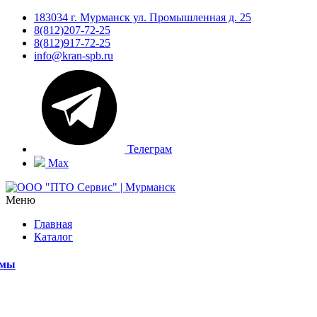
183034 г. Мурманск ул. Промышленная д. 25
8(812)207-72-25
8(812)917-72-25
info@kran-spb.ru
Телеграм
Max
Меню
Главная
Каталог
емы