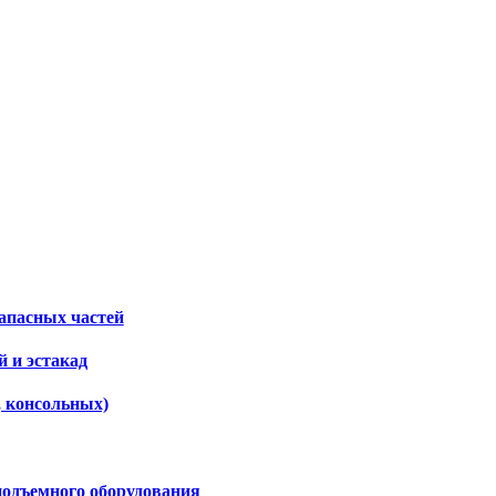
апасных частей
 и эстакад
, консольных)
подъемного оборудования