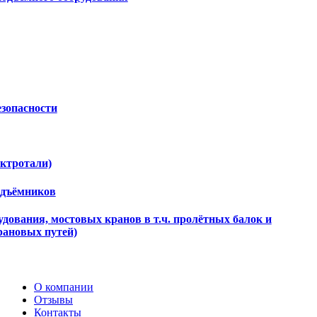
езопасности
ектротали)
одъёмников
дования, мостовых кранов в т.ч. пролётных балок и
рановых путей)
О компании
Отзывы
Контакты