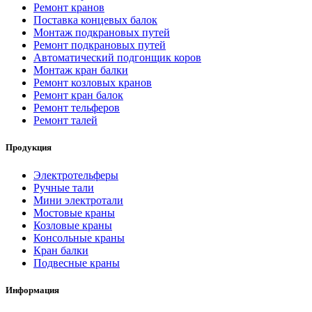
Ремонт кранов
Поставка концевых балок
Монтаж подкрановых путей
Ремонт подкрановых путей
Автоматический подгонщик коров
Монтаж кран балки
Ремонт козловых кранов
Ремонт кран балок
Ремонт тельферов
Ремонт талей
Продукция
Электротельферы
Ручные тали
Мини электротали
Мостовые краны
Козловые краны
Консольные краны
Кран балки
Подвесные краны
Информация