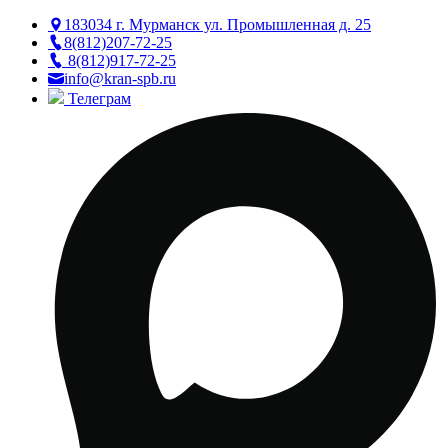
183034 г. Мурманск ул. Промышленная д. 25
8(812)207-72-25
8(812)917-72-25
info@kran-spb.ru
Телеграм