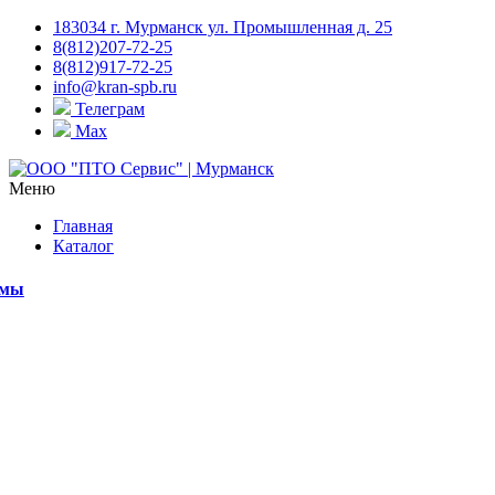
183034 г. Мурманск ул. Промышленная д. 25
8(812)207-72-25
8(812)917-72-25
info@kran-spb.ru
Телеграм
Max
Меню
Главная
Каталог
емы