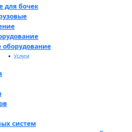
 для бочек
рузовые
ение
орудование
е оборудование
Услуги
а
а
ов
вых систем