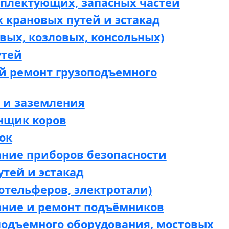
мплектующих, запасных частей
 крановых путей и эстакад
вых, козловых, консольных)
утей
й ремонт грузоподъемного
 и заземления
нщик коров
ок
ание приборов безопасности
утей и эстакад
отельферов, электротали)
ание и ремонт подъёмников
подъемного оборудования, мостовых