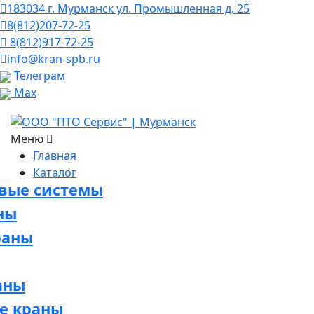
183034 г. Мурманск ул. Промышленная д. 25
8(812)207-72-25
8(812)917-72-25
info@kran-spb.ru
Телеграм
Max
Меню
Главная
Каталог
овые системы
ны
раны
аны
е краны