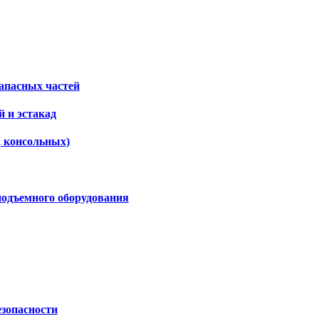
апасных частей
 и эстакад
, консольных)
подъемного оборудования
езопасности