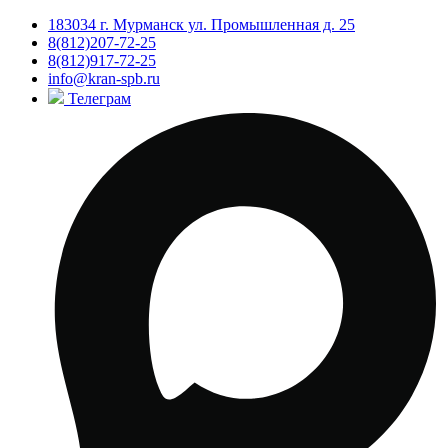
183034 г. Мурманск ул. Промышленная д. 25
8(812)207-72-25
8(812)917-72-25
info@kran-spb.ru
Телеграм