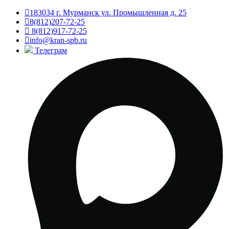
183034 г. Мурманск ул. Промышленная д. 25
8(812)207-72-25
8(812)917-72-25
info@kran-spb.ru
Телеграм