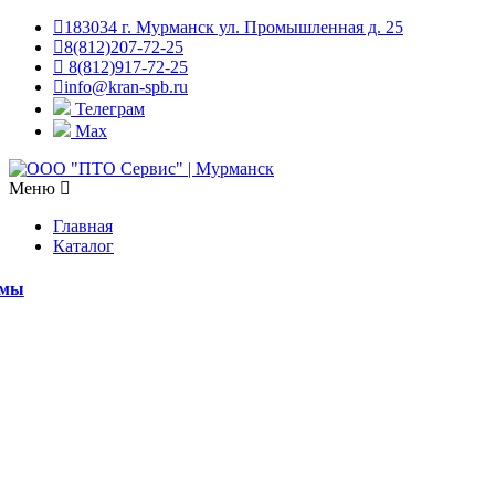
183034 г. Мурманск ул. Промышленная д. 25
8(812)207-72-25
8(812)917-72-25
info@kran-spb.ru
Телеграм
Max
Меню
Главная
Каталог
емы