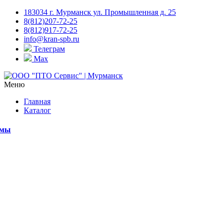
183034 г. Мурманск ул. Промышленная д. 25
8(812)207-72-25
8(812)917-72-25
info@kran-spb.ru
Телеграм
Max
Меню
Главная
Каталог
емы