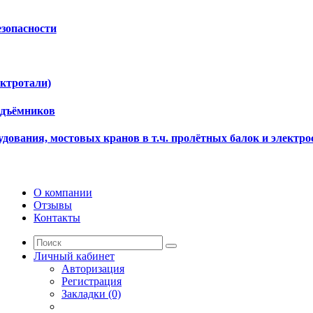
езопасности
ектротали)
одъёмников
дования, мостовых кранов в т.ч. пролётных балок и электро
О компании
Отзывы
Контакты
Личный кабинет
Авторизация
Регистрация
Закладки (0)