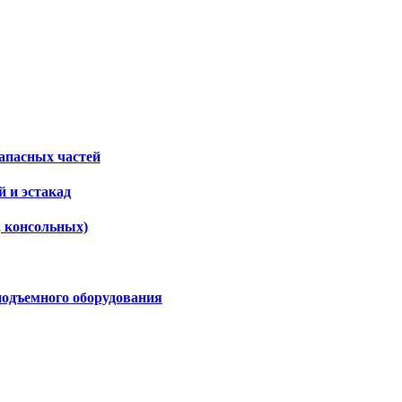
апасных частей
 и эстакад
, консольных)
подъемного оборудования