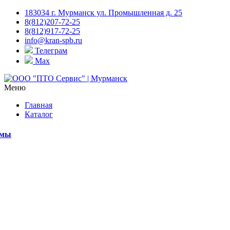
183034 г. Мурманск ул. Промышленная д. 25
8(812)207-72-25
8(812)917-72-25
info@kran-spb.ru
Телеграм
Max
Меню
Главная
Каталог
емы