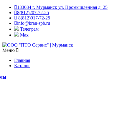
183034 г. Мурманск ул. Промышленная д. 25
8(812)207-72-25
8(812)917-72-25
info@kran-spb.ru
Телеграм
Max
Меню
Главная
Каталог
емы