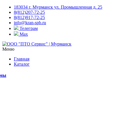
183034 г. Мурманск ул. Промышленная д. 25
8(812)207-72-25
8(812)917-72-25
info@kran-spb.ru
Телеграм
Max
Меню
Главная
Каталог
емы