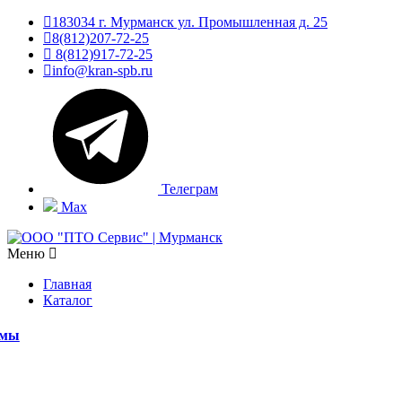
183034 г. Мурманск ул. Промышленная д. 25
8(812)207-72-25
8(812)917-72-25
info@kran-spb.ru
Телеграм
Max
Меню
Главная
Каталог
емы