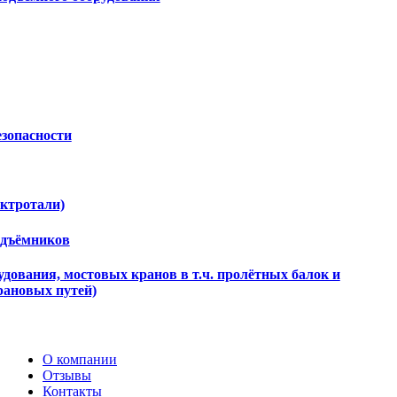
езопасности
ектротали)
одъёмников
дования, мостовых кранов в т.ч. пролётных балок и
рановых путей)
О компании
Отзывы
Контакты