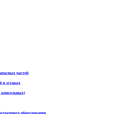
апасных частей
 и эстакад
, консольных)
подъемного оборудования