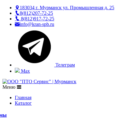
183034 г. Мурманск ул. Промышленная д. 25
8(812)207-72-25
8(812)917-72-25
info@kran-spb.ru
Телеграм
Max
Меню
Главная
Каталог
емы