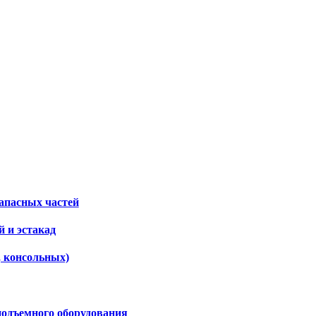
апасных частей
 и эстакад
, консольных)
подъемного оборудования