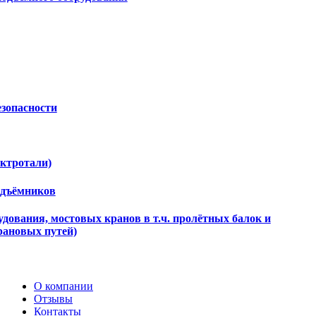
езопасности
ектротали)
одъёмников
дования, мостовых кранов в т.ч. пролётных балок и
рановых путей)
О компании
Отзывы
Контакты