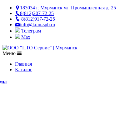
183034 г. Мурманск ул. Промышленная д. 25
8(812)207-72-25
8(812)917-72-25
info@kran-spb.ru
Телеграм
Max
Меню
Главная
Каталог
емы