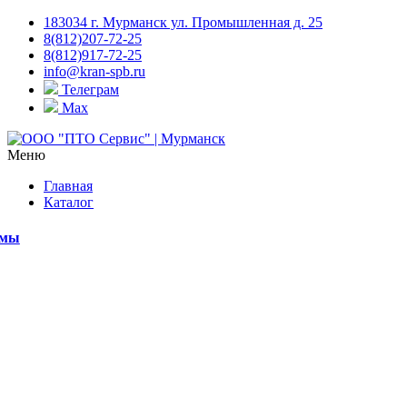
183034 г. Мурманск ул. Промышленная д. 25
8(812)207-72-25
8(812)917-72-25
info@kran-spb.ru
Телеграм
Max
Меню
Главная
Каталог
емы