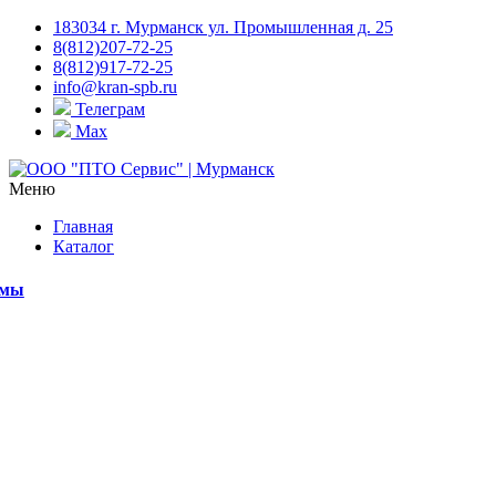
183034 г. Мурманск ул. Промышленная д. 25
8(812)207-72-25
8(812)917-72-25
info@kran-spb.ru
Телеграм
Max
Меню
Главная
Каталог
емы