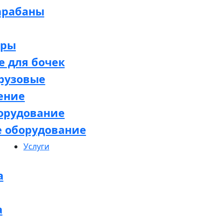
арабаны
оры
 для бочек
рузовые
ение
орудование
е оборудование
Услуги
а
а