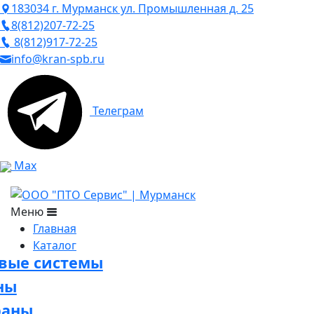
183034 г. Мурманск ул. Промышленная д. 25
8(812)207-72-25
8(812)917-72-25
info@kran-spb.ru
Телеграм
Max
Меню
Главная
Каталог
овые системы
ны
раны