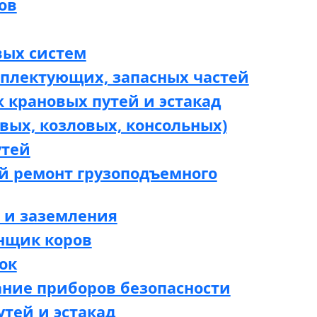
ов
вых систем
мплектующих, запасных частей
 крановых путей и эстакад
вых, козловых, консольных)
утей
й ремонт грузоподъемного
 и заземления
нщик коров
ок
ание приборов безопасности
утей и эстакад