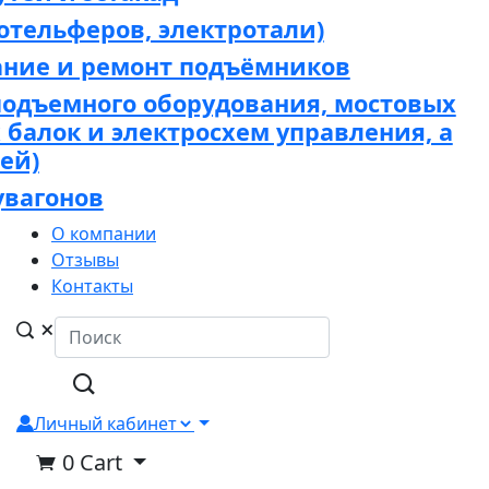
отельферов, электротали)
ание и ремонт подъёмников
подъемного оборудования, мостовых
х балок и электросхем управления, а
ей)
увагонов
О компании
Отзывы
Контакты
Личный кабинет
0
Cart