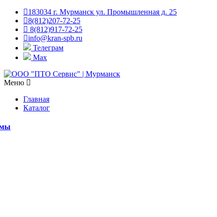
183034 г. Мурманск ул. Промышленная д. 25
8(812)207-72-25
8(812)917-72-25
info@kran-spb.ru
Телеграм
Max
Меню
Главная
Каталог
емы