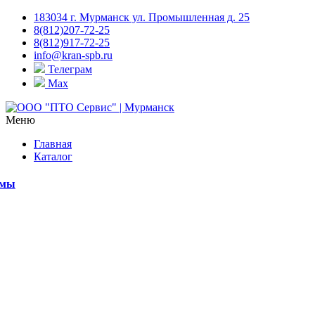
183034 г. Мурманск ул. Промышленная д. 25
8(812)207-72-25
8(812)917-72-25
info@kran-spb.ru
Телеграм
Max
Меню
Главная
Каталог
емы