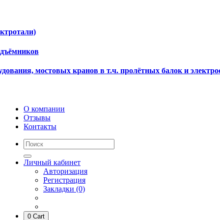
ектротали)
одъёмников
дования, мостовых кранов в т.ч. пролётных балок и электро
О компании
Отзывы
Контакты
Личный кабинет
Авторизация
Регистрация
Закладки (0)
0
Cart