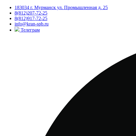
183034 г. Мурманск ул. Промышленная д. 25
8(812)207-72-25
8(812)917-72-25
info@kran-spb.ru
Телеграм