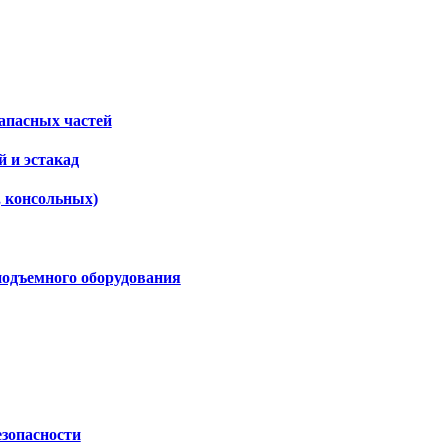
апасных частей
 и эстакад
, консольных)
подъемного оборудования
езопасности