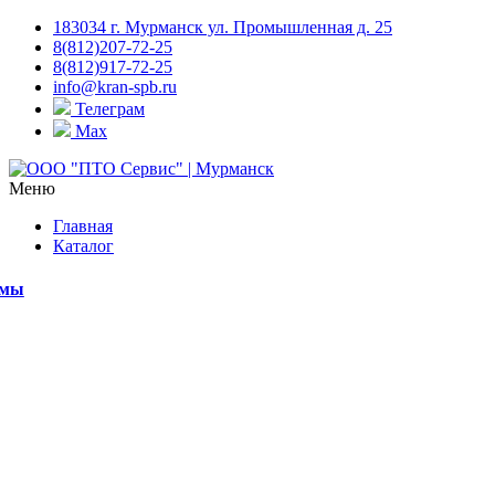
183034 г. Мурманск ул. Промышленная д. 25
8(812)207-72-25
8(812)917-72-25
info@kran-spb.ru
Телеграм
Max
Меню
Главная
Каталог
емы